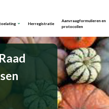
Aanvraagformulieren en
toelating
Herregistratie
protocollen
 Raad
ssen