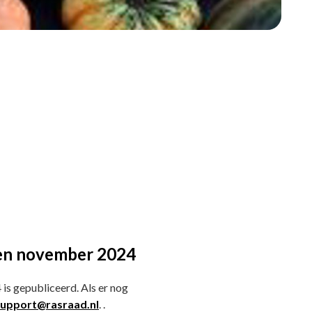
sen november 2024
s gepubliceerd. Als er nog
upport@rasraad.nl
. .