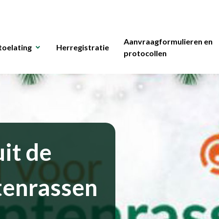
Aanvraagformulieren en
toelating
Herregistratie
protocollen
it de
tenrassen