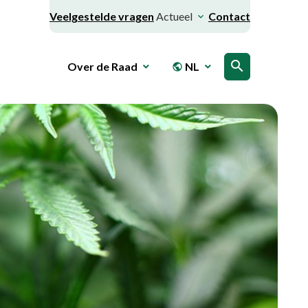
Veelgestelde vragen
Actueel
Contact
search
Over de Raad
NL
public