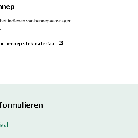
nnep
 het indienen van hennepaanvragen.
.
or hennep stekmateriaal.
formulieren
iaal