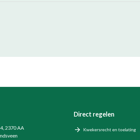
Direct regelen
14, 2370 AA
Kwekersrecht en toelating
endsveen