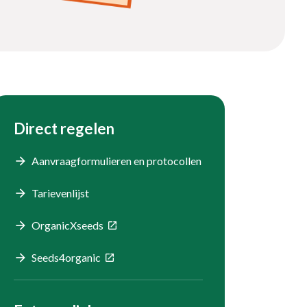
Direct regelen
Aanvraagformulieren en protocollen
Tarievenlijst
OrganicXseeds
Seeds4organic