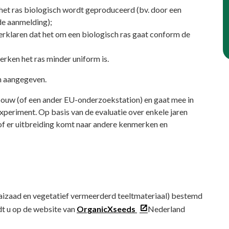
 het ras biologisch wordt geproduceerd (bv. door een
 de aanmelding);
erklaren dat het om een biologisch ras gaat conform de
rken het ras minder uniform is.
n aangegeven.
ouw (of een ander EU-onderzoekstation) en gaat mee in
xperiment. Op basis van de evaluatie over enkele jaren
 of er uitbreiding komt naar andere kenmerken en
aaizaad en vegetatief vermeerderd teeltmateriaal) bestemd
t u op de website van
OrganicXseeds
Nederland