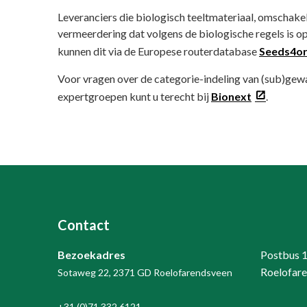
Leveranciers die biologisch teeltmateriaal, omschakel
vermeerdering dat volgens de biologische regels is
kunnen dit via de Europese routerdatabase
Seeds4or
Voor vragen over de categorie-indeling van (sub)gewa
expertgroepen kunt u terecht bij
Bionext
.
Contact
Bezoekadres
Postbus 
Roelofar
Sotaweg 22, 2371 GD Roelofarendsveen
+31 (0)71 332 6121