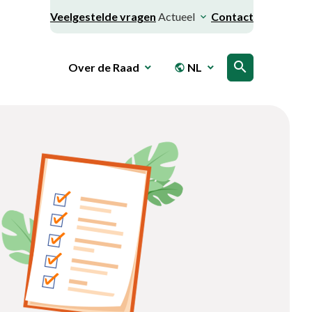
Veelgestelde vragen
Actueel
Contact
search
Over de Raad
NL
public